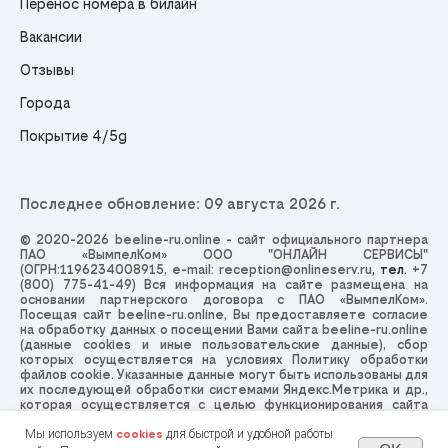
Перенос номера в билайн
Вакансии
Отзывы
Города
Покрытие 4/5g
Последнее обновление: 09 августа 2026 г.
© 2020-2026 beeline-ru.online - сайт официального партнера
ПАО «ВымпелКом» ООО "ОНЛАЙН СЕРВИСЫ"
(ОГРН:1196234008915, e-mail:
reception@onlineserv.ru
, тел.
+7
(800) 775-41-49
) Вся информация на сайте размещена на
основании партнерского договора с ПАО «ВымпелКом».
Посещая сайт beeline-ru.online, Вы предоставляете согласие
на обработку данных о посещении Вами сайта beeline-ru.online
(данные cookies и иные пользовательские данные), сбор
которых осуществляется на условиях
Политику обработки
файлов cookie
. Указанные данные могут быть использованы для
их последующей обработки системами Яндекс.Метрика и др.,
которая осуществляется с целью функционирования сайта
beeline-ru.online. Отправляя заявку, Вы принимаете
Политику
обработки персональных данных
,
Пользовательское
Мы используем
для быстрой и удобной работы
cookies