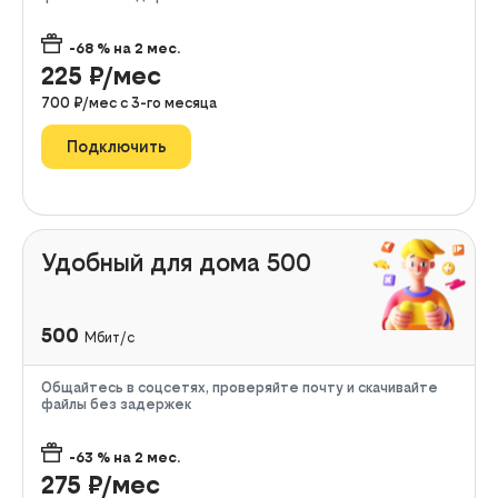
-68
% на
2
мес.
225
₽/мес
700
₽/мес с
3
-го месяца
Подключить
Удобный для дома 500
500
Мбит/с
Общайтесь в соцсетях, проверяйте почту и скачивайте
файлы без задержек
-63
% на
2
мес.
275
₽/мес