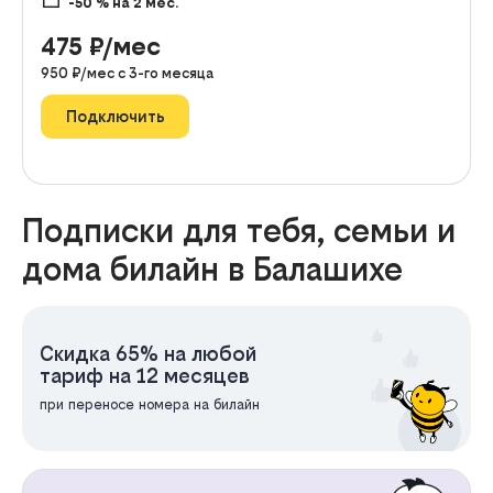
-50
% на
2
мес.
475
₽/мес
950
₽/мес с
3
-го месяца
Подключить
Подписки для тебя, семьи и
дома билайн в Балашихе
Скидка 65% на любой
тариф на 12 месяцев
при переносе номера на билайн