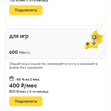
750
₽/мес с
3
-го месяца
Подключить
для игр
600
Мбит/с
Общайтесь в соцсетях, проверяйте почту и скачивайте
файлы без задержек
-50
% на
2
мес.
400
₽/мес
800
₽/мес с
3
-го месяца
Подключить