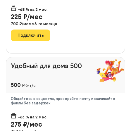
-68
% на
2
мес.
225
₽/мес
700
₽/мес с
3
-го месяца
Подключить
Удобный для дома 500
500
Мбит/с
Общайтесь в соцсетях, проверяйте почту и скачивайте
файлы без задержек
-63
% на
2
мес.
275
₽/мес